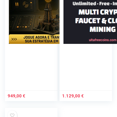
949,00
€
1.129,00
€