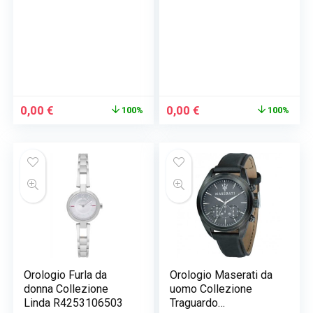
Il
Il
Il
Il
0,00
€
0,00
€
100%
100%
prezzo
prezzo
prezzo
prezzo
originale
attuale
originale
attuale
era:
è:
era:
è:
229,00 €.
0,00 €.
229,00 €.
0,00 €.
Orologio Furla da
Orologio Maserati da
donna Collezione
uomo Collezione
Linda R4253106503
Traguardo