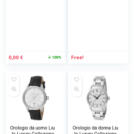
Il
Il
0,00
€
Free!
100%
prezzo
prezzo
originale
attuale
era:
è:
249,00 €.
0,00 €.
Orologio da uomo Liu
Orologio da donna Liu
Jo Luxury Collezione
Jo Luxury Collezione