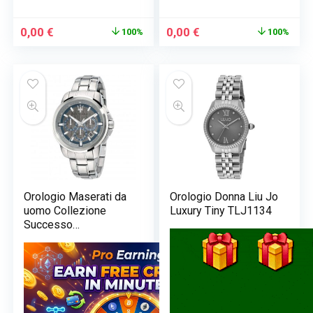
Il
Il
Il
Il
0,00
€
0,00
€
100%
100%
prezzo
prezzo
prezzo
prezzo
originale
attuale
originale
attuale
era:
è:
era:
è:
169,00 €.
0,00 €.
269,00 €.
0,00 €.
Orologio Maserati da
Orologio Donna Liu Jo
uomo Collezione
Luxury Tiny TLJ1134
Successo
R8873621006