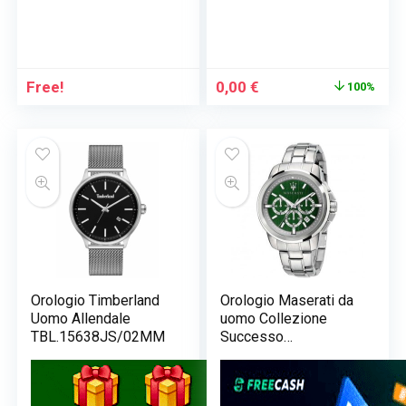
Il
Il
Free!
0,00
€
100%
prezzo
prezzo
originale
attuale
era:
è:
239,00 €.
0,00 €.
Orologio Timberland
Orologio Maserati da
Uomo Allendale
uomo Collezione
TBL.15638JS/02MM
Successo
R8873621017