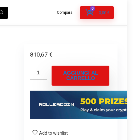
0
Compara
0,00
€
n
810,67
€
AGGIUNGI AL
CARRELLO
Add to wishlist