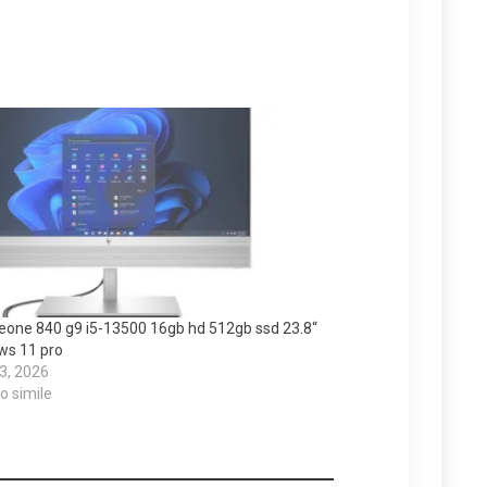
teone 840 g9 i5-13500 16gb hd 512gb ssd 23.8“
ws 11 pro
 3, 2026
lo simile