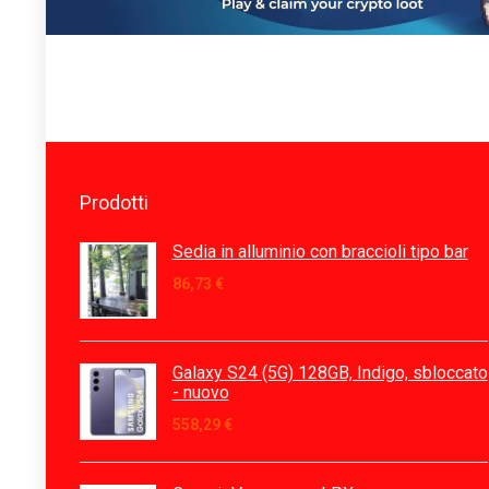
Prodotti
Sedia in alluminio con braccioli tipo bar
86,73
€
Galaxy S24 (5G) 128GB, Indigo, sbloccato
- nuovo
558,29
€