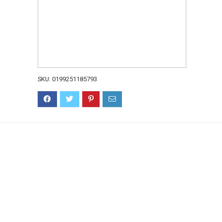
SKU:
0199251185793