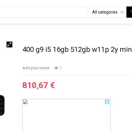
All categories
400 g9 i5 16gb 512gb w11p 2y mi
Add your review
1
810,67
€