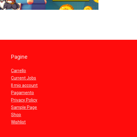
Pagine
Carrello
Current Jobs
Il mio account
Pagamento
Privacy Policy
Sample Page
Shop
Wishlist