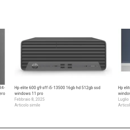
R4-
Hp elite 600 g9 sff i5-13500 16gb hd 512gb ssd
Hp eli
ero
windows 11 pro
windo
Febbraio 8, 2025
Luglio
Articolo simile
Artico