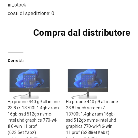
in_stock
costi di spedizione: 0
Compra dal distributore
Correlati
Hp proone 440 g9 all in one
Hp proone 440 g9 all in one
23.8 i7-13700t 1.4ghz ram
23.8 touch screen i7-
16gb-ssd 512gb nvme-
13700t 1.4ghz ram 16gb-
intel uhd graphics 770-wi-
ssd 512gb nvme-intel uhd
fi 6-win 11 prof
graphics 770-wi-fi 6-win
(623l5et#abz)
11 prof (623l8et#abz)