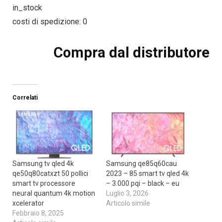
in_stock
costi di spedizione: 0
Compra dal distributore
Correlati
Samsung tv qled 4k
Samsung qe85q60cau
qe50q80catxzt 50 pollici
2023 – 85 smart tv qled 4k
smart tv processore
– 3.000 pqi – black – eu
neural quantum 4k motion
Luglio 3, 2026
xcelerator
Articolo simile
Febbraio 8, 2025