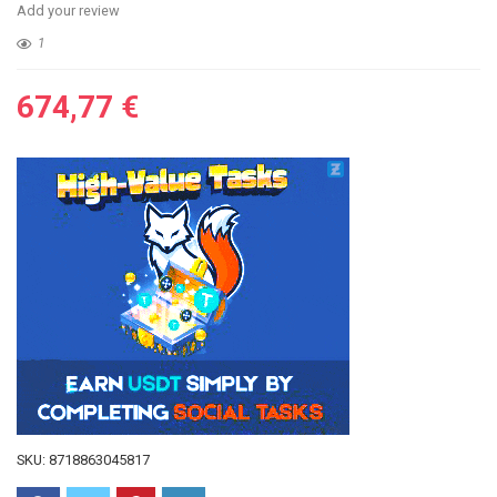
Add your review
1
674,77
€
SKU:
8718863045817