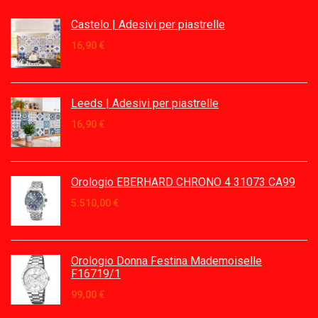
Castelo | Adesivi per piastrelle
16,90
€
Leeds | Adesivi per piastrelle
16,90
€
Orologio EBERHARD CHRONO 4 31073 CA99
5.510,00
€
Orologio Donna Festina Mademoiselle
F16719/1
99,00
€