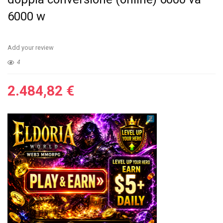
6000 w
Add your review
4
2.484,82
€