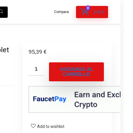
0
Compara
0,00
€
let
95,39
€
AGGIUNGI AL
CARRELLO
Add to wishlist