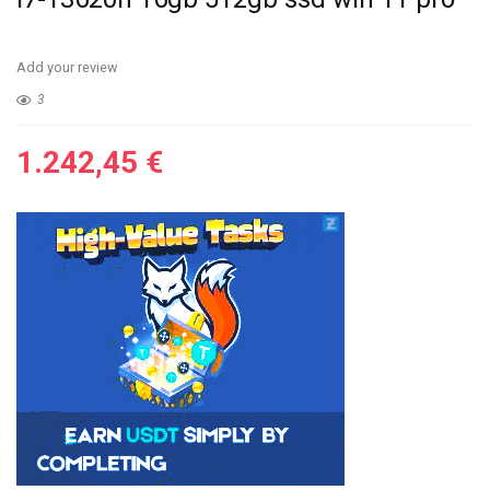
Add your review
3
1.242,45
€