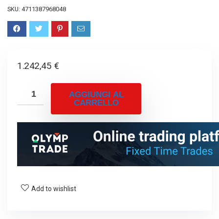
SKU:
4711387968048
1.242,45
€
AGGIUNGI AL
CARRELLO
Add to wishlist