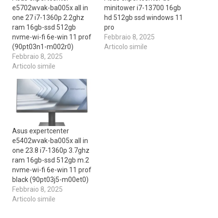
e5702wvak-ba005x all in
minitower i7-13700 16gb
one 27 i7-1360p 2.2ghz
hd 512gb ssd windows 11
ram 16gb-ssd 512gb
pro
nvme-wi-fi 6e-win 11 prof
Febbraio 8, 2025
(90pt03n1-m002r0)
Articolo simile
Febbraio 8, 2025
Articolo simile
Asus expertcenter
e5402wvak-ba005x all in
one 23.8 i7-1360p 3.7ghz
ram 16gb-ssd 512gb m.2
nvme-wi-fi 6e-win 11 prof
black (90pt03j5-m00et0)
Febbraio 8, 2025
Articolo simile