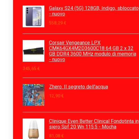
Galaxy S24 (5G) 128GB, Indigo, sbloccato
- nuovo
558,29
€
Corsair Vengeance LPX
CMK64GX4M2D3600C18 64 GB 2 x 32
GB DDR4 3600 MHz modulo di memoria
- nuovo
345,65
€
Zhero. Il segreto dell'acqua
12,90
€
Clinique Even Better Clinical Fondotinta in
siero Spf 20 Wn 115.5 - Mocha
81,08
€