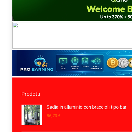
Prodotti
Sedia in alluminio con braccioli tipo bar
86,73
€