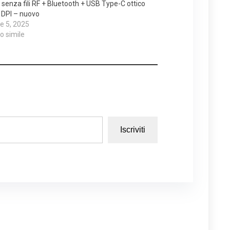
 senza fili RF + Bluetooth + USB Type-C ottico
 DPI – nuovo
e 5, 2025
lo simile
Iscriviti