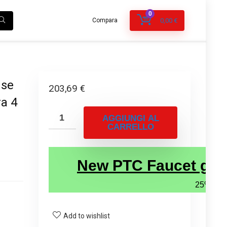
0
Compara
0,00
€
o
use
203,69
€
ra 4
AGGIUNGI AL
CARRELLO
Add to wishlist