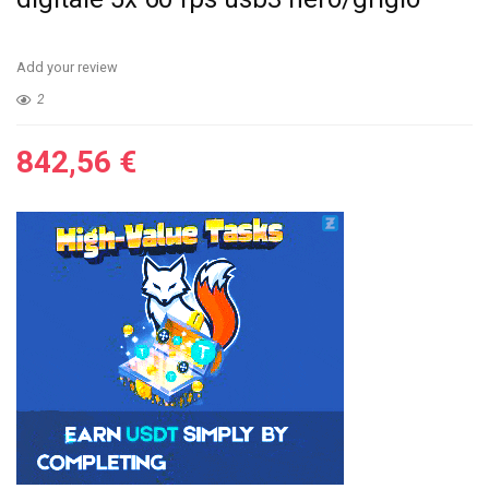
Add your review
2
842,56
€