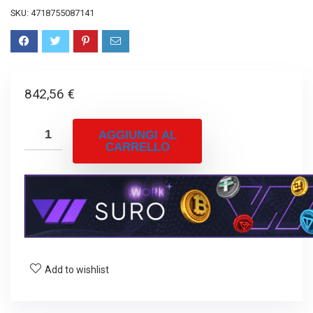
SKU:
4718755087141
842,56
€
AGGIUNGI AL
CARRELLO
Add to wishlist