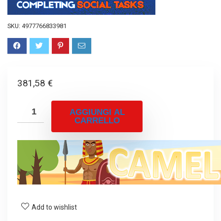
SKU:
4977766833981
381,58
€
AGGIUNGI AL
CARRELLO
Add to wishlist