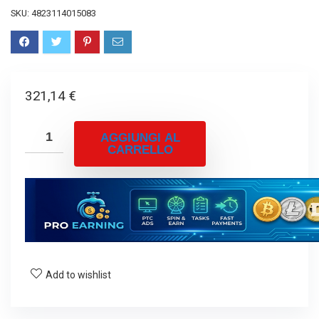
SKU:
4823114015083
321,14
€
AGGIUNGI AL
CARRELLO
Add to wishlist