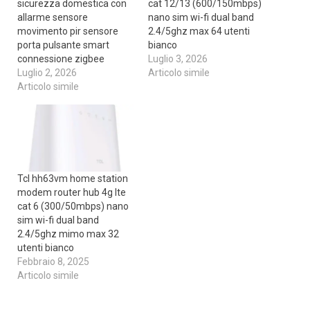
sicurezza domestica con
cat 12/13 (600/150mbps)
allarme sensore
nano sim wi-fi dual band
movimento pir sensore
2.4/5ghz max 64 utenti
porta pulsante smart
bianco
connessione zigbee
Luglio 3, 2026
Luglio 2, 2026
Articolo simile
Articolo simile
Tcl hh63vm home station
modem router hub 4g lte
cat 6 (300/50mbps) nano
sim wi-fi dual band
2.4/5ghz mimo max 32
utenti bianco
Febbraio 8, 2025
Articolo simile