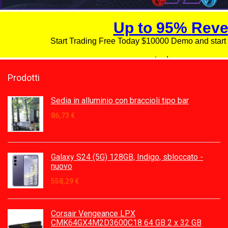
Prodotti
Sedia in alluminio con braccioli tipo bar
86,73
€
Galaxy S24 (5G) 128GB, Indigo, sbloccato -
nuovo
558,29
€
Corsair Vengeance LPX
CMK64GX4M2D3600C18 64 GB 2 x 32 GB