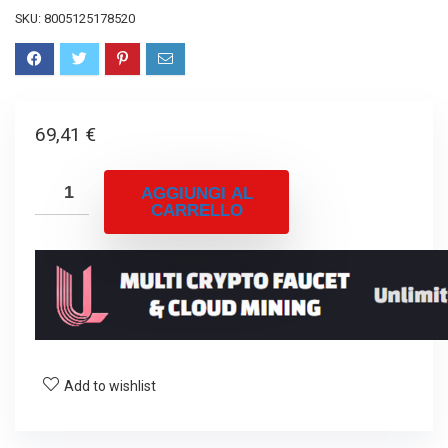
SKU:
8005125178520
69,41
€
AGGIUNGI AL
CARRELLO
Add to wishlist