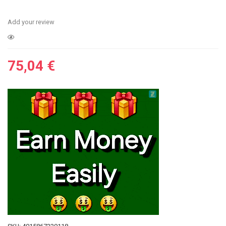
Add your review
75,04
€