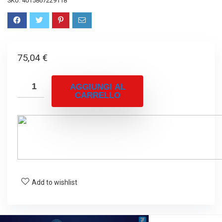
SKU:
4015867229118
75,04
€
AGGIUNGI AL
CARRELLO
Add to wishlist