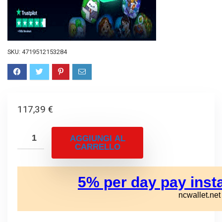
SKU:
4719512153284
117,39
€
AGGIUNGI AL
CARRELLO