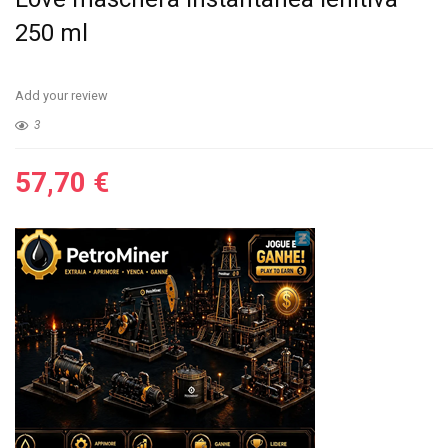
250 ml
Add your review
3
57,70
€