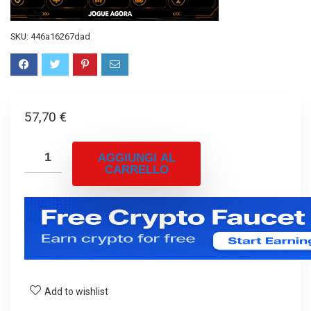
SKU:
446a16267dad
57,70
€
AGGIUNGI AL
CARRELLO
Add to wishlist