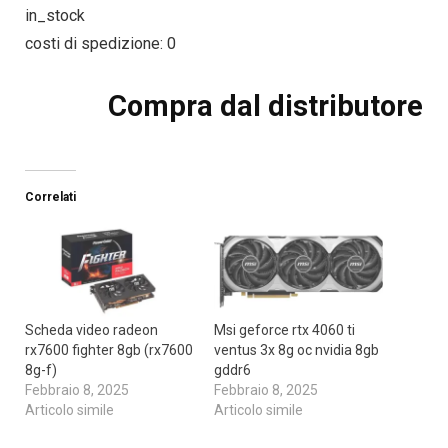
in_stock
costi di spedizione: 0
Compra dal distributore
Correlati
Scheda video radeon
Msi geforce rtx 4060 ti
rx7600 fighter 8gb (rx7600
ventus 3x 8g oc nvidia 8gb
8g-f)
gddr6
Febbraio 8, 2025
Febbraio 8, 2025
Articolo simile
Articolo simile