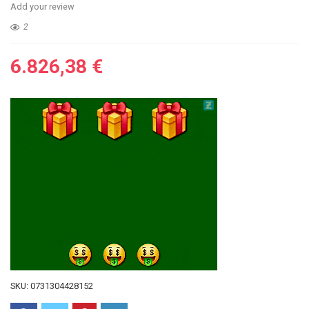
Add your review
2
6.826,38
€
SKU:
0731304428152