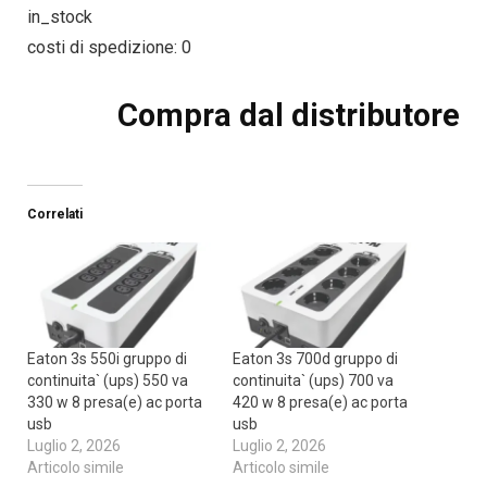
in_stock
costi di spedizione: 0
Compra dal distributore
Correlati
Eaton 3s 550i gruppo di
Eaton 3s 700d gruppo di
continuita` (ups) 550 va
continuita` (ups) 700 va
330 w 8 presa(e) ac porta
420 w 8 presa(e) ac porta
usb
usb
Luglio 2, 2026
Luglio 2, 2026
Articolo simile
Articolo simile