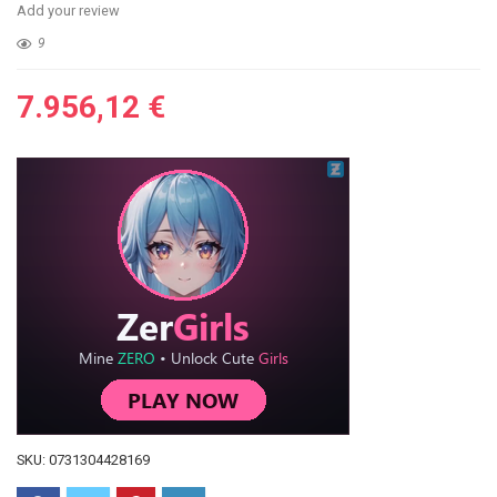
Add your review
9
7.956,12
€
SKU:
0731304428169