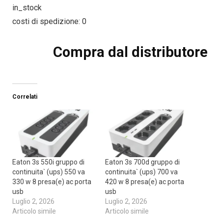
in_stock
costi di spedizione: 0
Compra dal distributore
Correlati
Eaton 3s 550i gruppo di
Eaton 3s 700d gruppo di
continuita` (ups) 550 va
continuita` (ups) 700 va
330 w 8 presa(e) ac porta
420 w 8 presa(e) ac porta
usb
usb
Luglio 2, 2026
Luglio 2, 2026
Articolo simile
Articolo simile