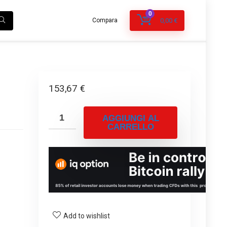
0
Compara
0,00
€
153,67
€
AGGIUNGI AL
CARRELLO
Add to wishlist