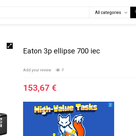
All categories
Eaton 3p ellipse 700 iec
Add your review
3
153,67
€