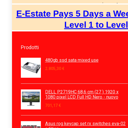
Prodotti
480gb ssd sata mixed use
2.805,30
€
DELL P2719HC 68,6 cm (27 ) 1920 x
1080 pixel LCD Full HD Nero - nuovo
701,17
€
Asus rog keycap set rx switches eva-02