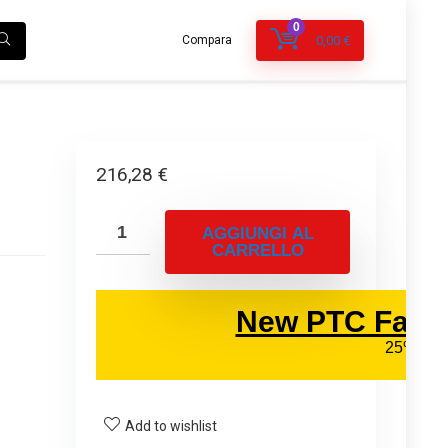
0
Compara
0,00
€
216,28
€
AGGIUNGI AL
CARRELLO
Add to wishlist