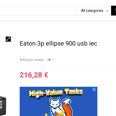
All categories
Eaton 3p ellipse 900 usb iec
Add your review
1
216,28
€