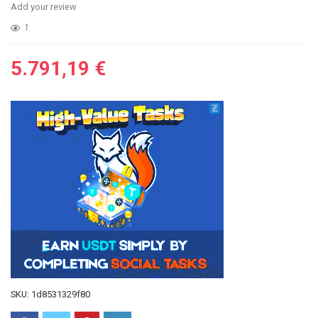
Add your review
1
5.791,19
€
SKU:
1d8531329f80