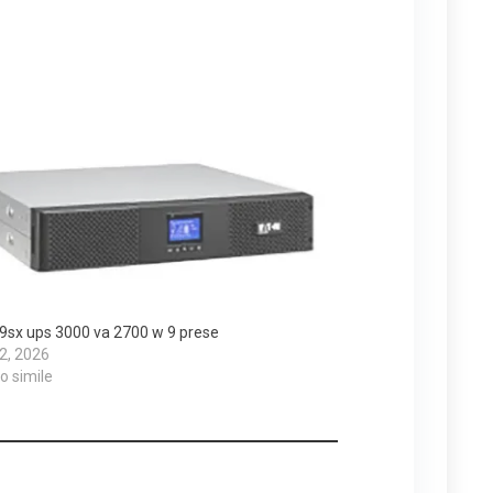
9sx ups 3000 va 2700 w 9 prese
 2, 2026
lo simile