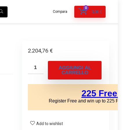
0
Compara
0,00
€
2.204,76
€
AGGIUNGI AL
CARRELLO
Add to wishlist