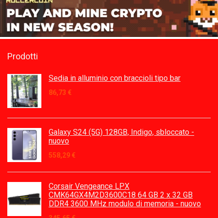
Prodotti
Sedia in alluminio con braccioli tipo bar
86,73
€
Galaxy S24 (5G) 128GB, Indigo, sbloccato -
nuovo
558,29
€
Corsair Vengeance LPX
CMK64GX4M2D3600C18 64 GB 2 x 32 GB
DDR4 3600 MHz modulo di memoria - nuovo