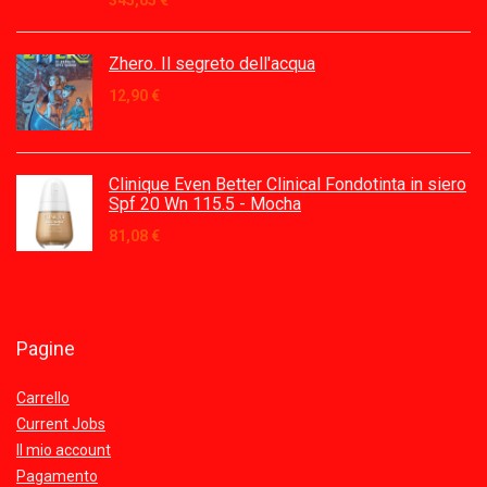
345,65
€
Zhero. Il segreto dell'acqua
12,90
€
Clinique Even Better Clinical Fondotinta in siero
Spf 20 Wn 115.5 - Mocha
81,08
€
Pagine
Carrello
Current Jobs
Il mio account
Pagamento