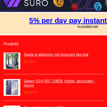
Prodotti
Sedia in alluminio con braccioli tipo bar
86,73
€
Galaxy S24 (5G) 128GB, Indigo, sbloccato -
nuovo
558,29
€