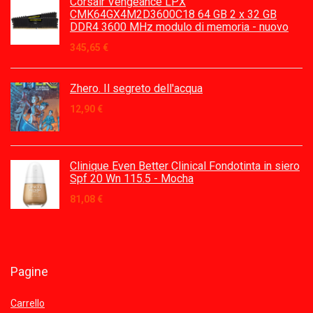
Corsair Vengeance LPX
CMK64GX4M2D3600C18 64 GB 2 x 32 GB
DDR4 3600 MHz modulo di memoria - nuovo
345,65
€
Zhero. Il segreto dell'acqua
12,90
€
Clinique Even Better Clinical Fondotinta in siero
Spf 20 Wn 115.5 - Mocha
81,08
€
Pagine
Carrello