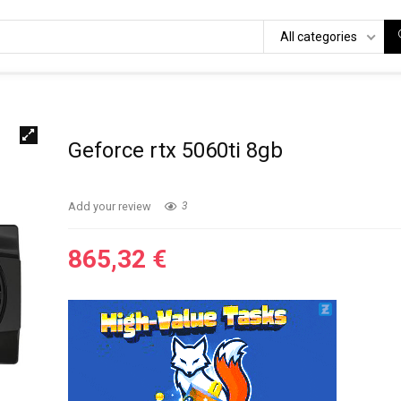
All categories
Geforce rtx 5060ti 8gb
Add your review
3
865,32
€