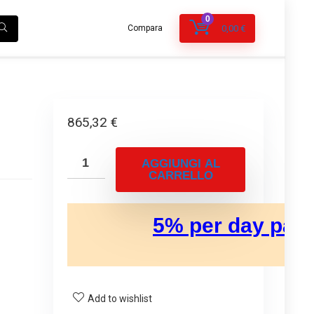
0
Compara
0,00
€
865,32
€
AGGIUNGI AL
CARRELLO
Add to wishlist