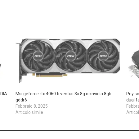
IDIA
Msi geforce rtx 4060 ti ventus 3x 8g oc nvidia 8gb
Pny sc
gddr6
dual f
Febbraio 8, 2025
Febbra
Articolo simile
Artico