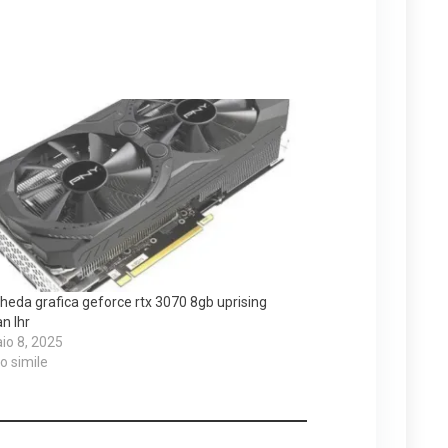
heda grafica geforce rtx 3070 8gb uprising
an lhr
io 8, 2025
lo simile