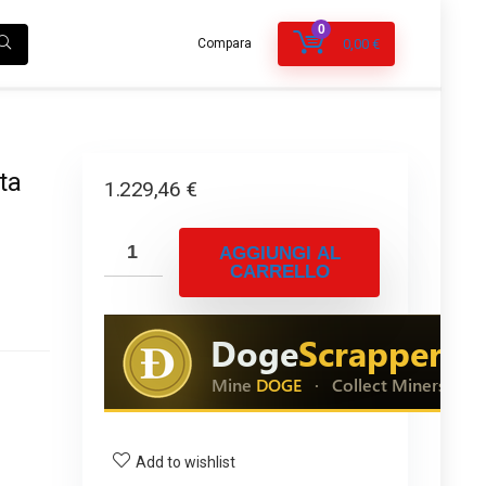
0
Compara
0,00
€
ta
1.229,46
€
AGGIUNGI AL
CARRELLO
Add to wishlist