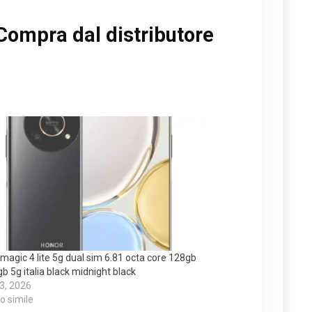
Compra dal distributore
magic 4 lite 5g dual sim 6.81 octa core 128gb
b 5g italia black midnight black
 3, 2026
lo simile