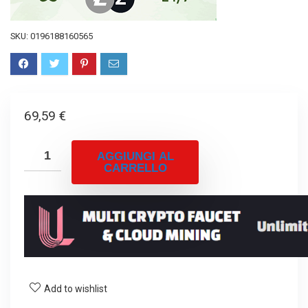
SKU:
0196188160565
69,59
€
AGGIUNGI AL
CARRELLO
Add to wishlist