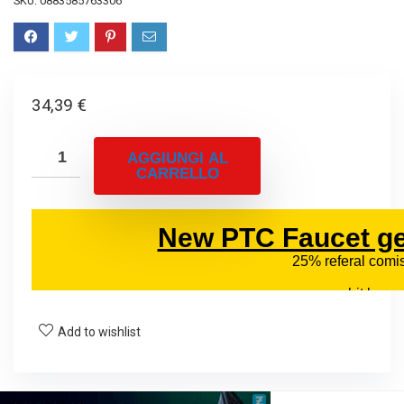
SKU:
0883585763306
34,39
€
AGGIUNGI AL
CARRELLO
Add to wishlist