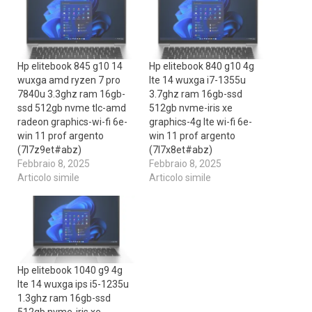
Hp elitebook 845 g10 14
Hp elitebook 840 g10 4g
wuxga amd ryzen 7 pro
lte 14 wuxga i7-1355u
7840u 3.3ghz ram 16gb-
3.7ghz ram 16gb-ssd
ssd 512gb nvme tlc-amd
512gb nvme-iris xe
radeon graphics-wi-fi 6e-
graphics-4g lte wi-fi 6e-
win 11 prof argento
win 11 prof argento
(7l7z9et#abz)
(7l7x8et#abz)
Febbraio 8, 2025
Febbraio 8, 2025
Articolo simile
Articolo simile
Hp elitebook 1040 g9 4g
lte 14 wuxga ips i5-1235u
1.3ghz ram 16gb-ssd
512gb nvme-iris xe