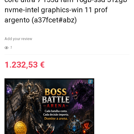
nvme-intel graphics-win 11 prof
argento (a37fcet#abz)
Add your review
1
1.232,53
€