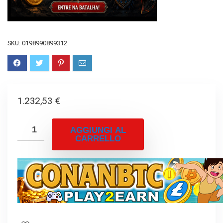
SKU:
0198990899312
1.232,53
€
AGGIUNGI AL
CARRELLO