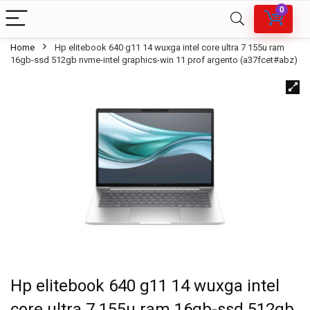
0
Home
Hp elitebook 640 g11 14 wuxga intel core ultra 7 155u ram
16gb-ssd 512gb nvme-intel graphics-win 11 prof argento (a37fcet#abz)
Hp elitebook 640 g11 14 wuxga intel
core ultra 7 155u ram 16gb-ssd 512gb