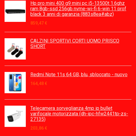
Hp pro mini 400 g9 mini pc i5-13500t 1.6ghz
ram 8gb-ssd 256gb nvme-wi-fi 6-win 11 prof
black 3 anni di garanzia (883s8ea#abz)
859,47
€
CALZINI SPORTIVI CORTI UOMO PRISCO
SHORT
Redmi Note 11s 64 GB, blu, sbloccato - nuovo
164,48
€
Telecamera sorveglianza 4mp ip bullet
varifocale motorizzata (dh-ipc-hfw2441tp-zs-
27135)
203,86
€