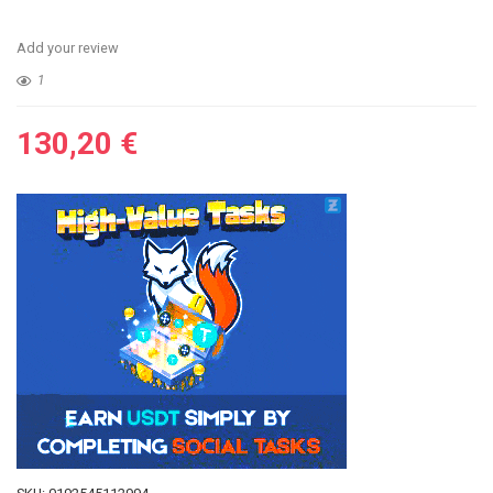
Add your review
1
130,20
€