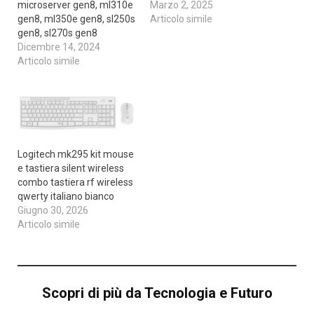
microserver gen8, ml310e
Marzo 2, 2025
gen8, ml350e gen8, sl250s
Articolo simile
gen8, sl270s gen8
Dicembre 14, 2024
Articolo simile
Logitech mk295 kit mouse
e tastiera silent wireless
combo tastiera rf wireless
qwerty italiano bianco
Giugno 30, 2026
Articolo simile
Scopri di più da Tecnologia e Futuro