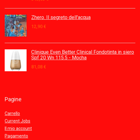
Zhero. Il segreto dell'acqua
12,90
€
Clinique Even Better Clinical Fondotinta in siero
Spf 20 Wn 115.5 - Mocha
81,08
€
Pagine
Carrello
Current Jobs
Il mio account
Pagamento