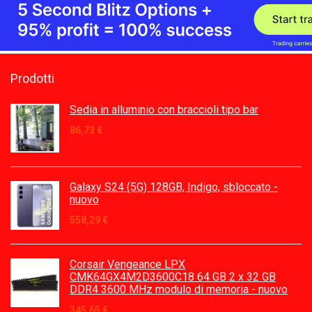
Prodotti
Sedia in alluminio con braccioli tipo bar
86,73
€
Galaxy S24 (5G) 128GB, Indigo, sbloccato -
nuovo
558,29
€
Corsair Vengeance LPX
CMK64GX4M2D3600C18 64 GB 2 x 32 GB
DDR4 3600 MHz modulo di memoria - nuovo
345,65
€