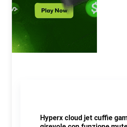
Hyperx cloud jet cuffie ga
girevole con funzione mute 