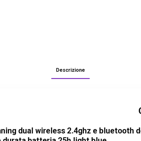
Descrizione
mning dual wireless 2.4ghz e bluetooth
durata batteria 25h light blue