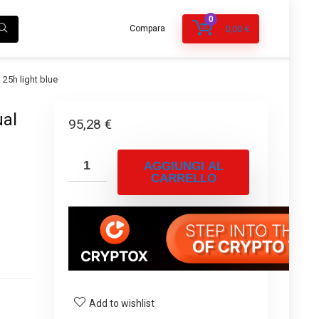
0
Compara
0,00
€
25h light blue
ual
95,28
€
AGGIUNGI AL
CARRELLO
Add to wishlist