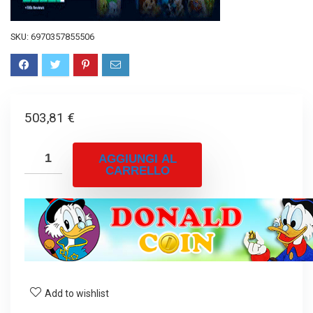
SKU:
6970357855506
503,81
€
AGGIUNGI AL
CARRELLO
Add to wishlist