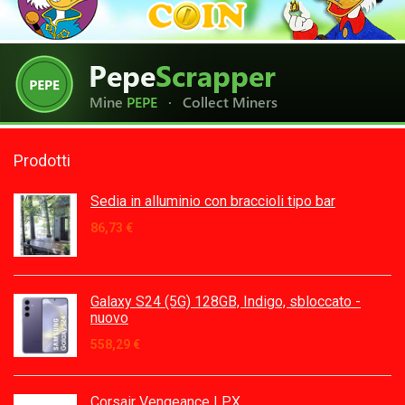
Prodotti
Sedia in alluminio con braccioli tipo bar
86,73
€
Galaxy S24 (5G) 128GB, Indigo, sbloccato -
nuovo
558,29
€
Corsair Vengeance LPX