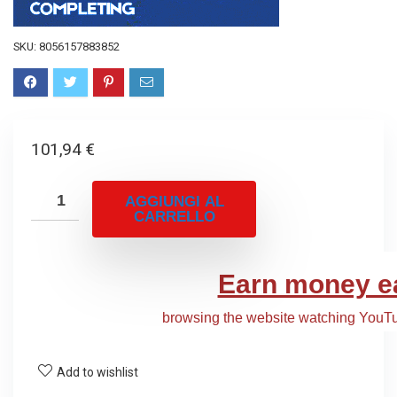
SKU:
8056157883852
101,94
€
AGGIUNGI AL
CARRELLO
Add to wishlist