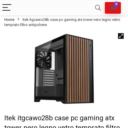
0
Home
Itek itgcawo28b case pc gaming atx tower nero legno vetro
temprato filtro antipolvere
Itek itgcawo28b case pc gaming atx
tower nero legno vetro temprato filtro