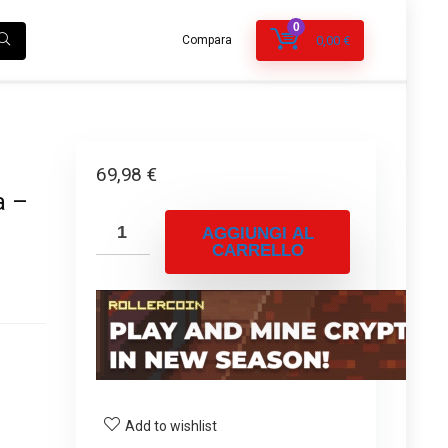
0
Compara
0,00
€
69,98
€
a –
AGGIUNGI AL
CARRELLO
Add to wishlist