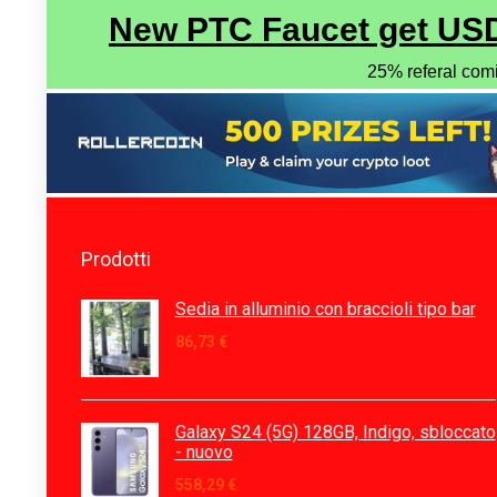
Prodotti
Sedia in alluminio con braccioli tipo bar
86,73
€
Galaxy S24 (5G) 128GB, Indigo, sbloccato
- nuovo
558,29
€