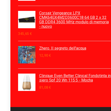
Corsair Vengeance LPX
CMK64GX4M2D3600C18 64 GB 2 x 32
GB DDR4 3600 MHz modulo di memoria
- nuovo
345,65
€
Zhero. Il segreto dell'acqua
12,90
€
Clinique Even Better Clinical Fondotinta in
siero Spf 20 Wn 115.5 - Mocha
81,08
€