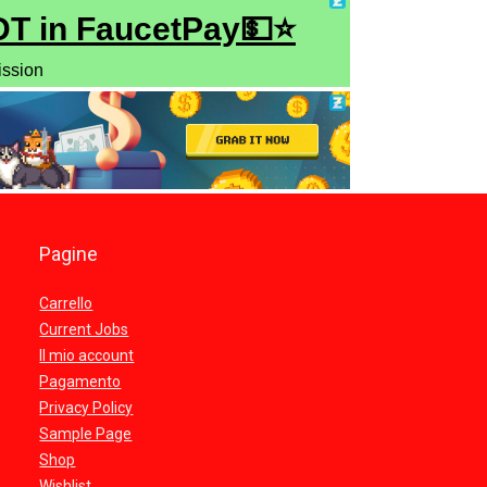
Pagine
Carrello
Current Jobs
Il mio account
Pagamento
Privacy Policy
Sample Page
Shop
Wishlist