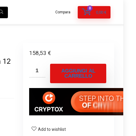
0
Compara
0,00
€
158,53
€
a 12
AGGIUNGI AL
CARRELLO
Add to wishlist