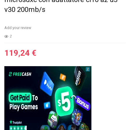
v30 200mb/s
Add your review
2
119,24
€