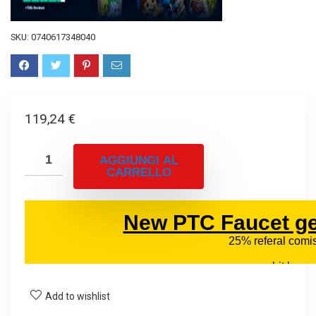
SKU:
0740617348040
119,24
€
AGGIUNGI AL
CARRELLO
Add to wishlist