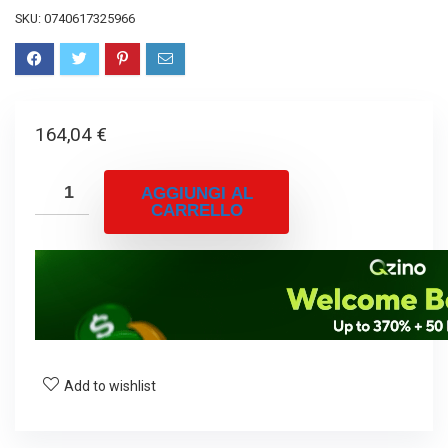
SKU:
0740617325966
164,04
€
AGGIUNGI AL
CARRELLO
Add to wishlist