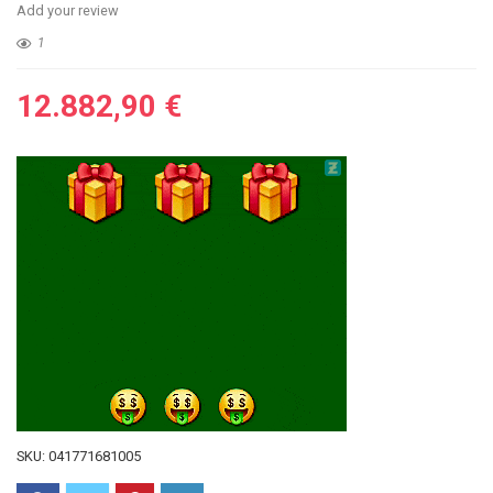
Add your review
1
12.882,90
€
SKU:
041771681005