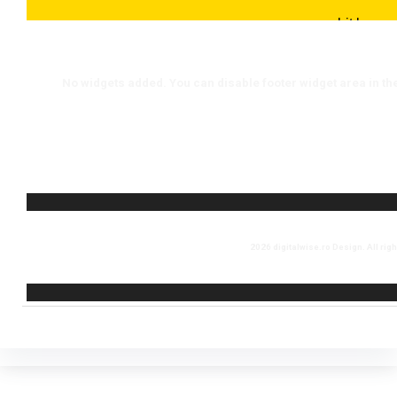
No widgets added. You can disable footer widget area in th
2026 digitalwise.ro Design. All rig