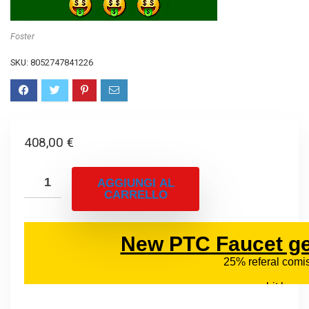
Foster
SKU:
8052747841226
408,00
€
AGGIUNGI AL
CARRELLO