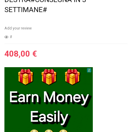
SETTIMANE#
Add your review
8
408,00
€