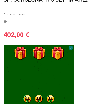
Add your review
4
402,00
€