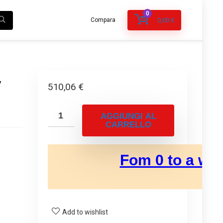
0
Compara
0,00
€
v
510,06
€
AGGIUNGI AL
CARRELLO
Add to wishlist