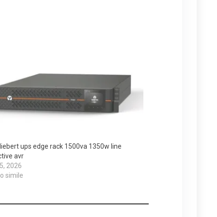
 liebert ups edge rack 1500va 1350w line
ctive avr
 5, 2026
lo simile