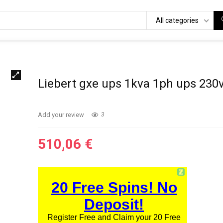
All categories
Liebert gxe ups 1kva 1ph ups 230
Add your review
3
510,06
€