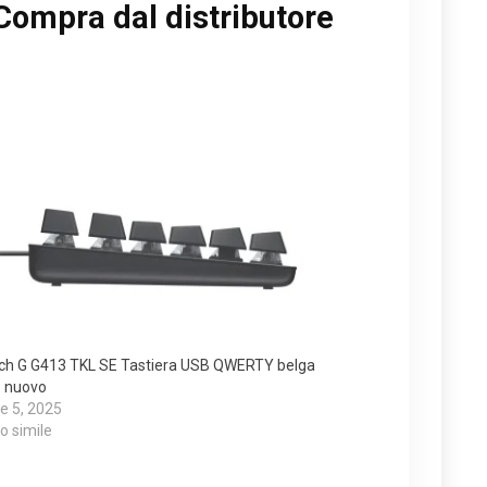
Compra dal distributore
ech G G413 TKL SE Tastiera USB QWERTY belga
– nuovo
e 5, 2025
lo simile