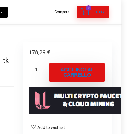
0
Compara
0,00
€
178,29
€
 tkl
AGGIUNGI AL
CARRELLO
Add to wishlist