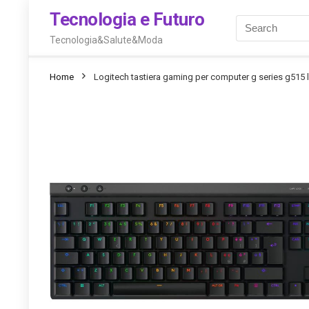
Tecnologia e Futuro
Tecnologia&Salute&Moda
Home
Logitech tastiera gaming per computer g series g515 l