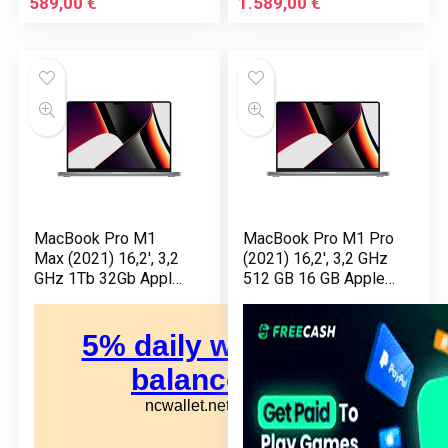
589,00
€
1.589,00
€
MacBook Pro M1
MacBook Pro M1 Pro
Max (2021) 16,2′, 3,2
(2021) 16,2′, 3,2 GHz
GHz 1Tb 32Gb Apple
512 GB 16 GB Apple
GPU 24, Argento –
GPU 16, Sidel Grey –
QWERTY –
QWERTY italiano –
Portoghese –
Ricondizionato –
Ricondizionato –
Condizioni eccellenti
Buono stato