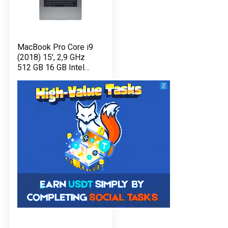
MacBook Pro Core i9
(2018) 15′, 2,9 GHz
512 GB 16 GB Intel
Radeon Pro 560X,
argento – QWERTY –
Ricondizionato –
Buono stato