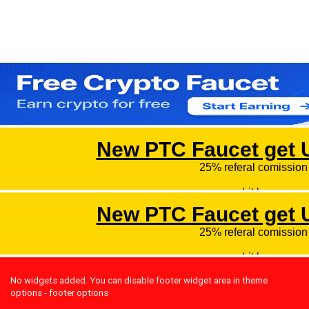
No widgets added. You can disable footer widget area in theme
options - footer options