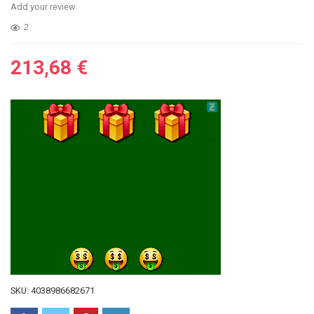
Add your review
2
213,68
€
SKU:
4038986682671