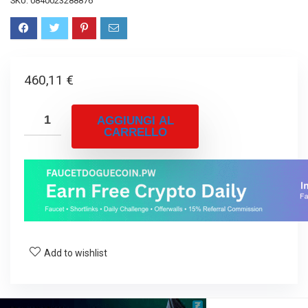
SKU:
0840023288876
460,11
€
AGGIUNGI AL
CARRELLO
Add to wishlist