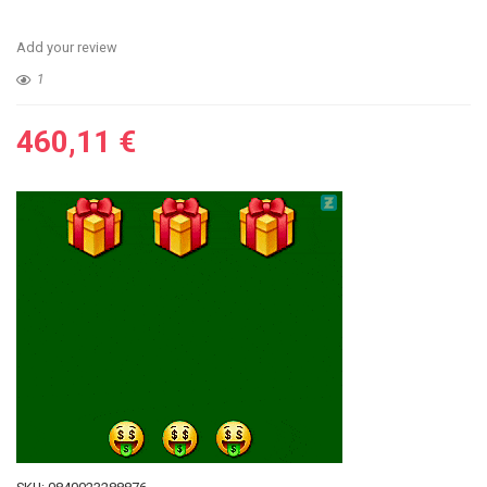
Add your review
1
460,11
€