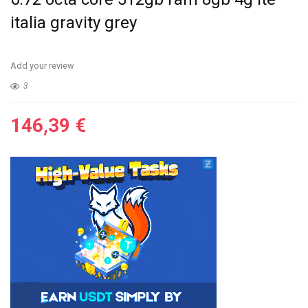
italia gravity grey
Add your review
3
146,39
€