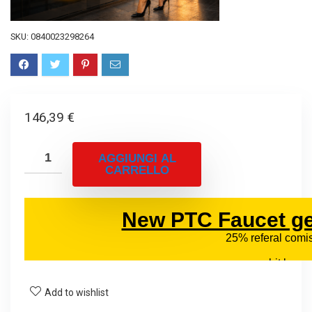
SKU:
0840023298264
146,39
€
AGGIUNGI AL
CARRELLO
Add to wishlist