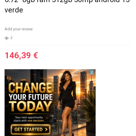
verde
Add your review
3
146,39
€