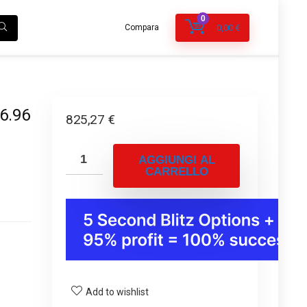
0
Compara
0,00
€
 6.96
825,27
€
a
AGGIUNGI AL
CARRELLO
Add to wishlist